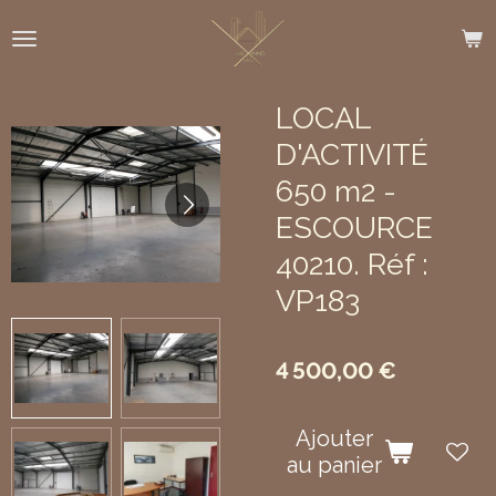
Passer
au
contenu
principal
LOCAL
D'ACTIVITÉ
650 m2 -
ESCOURCE
40210. Réf :
VP183
4 500,00 €
Ajouter
au panier