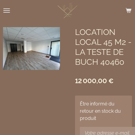
Passer
au
contenu
principal
LOCATION
LOCAL 45 M2 -
LA TESTE DE
BUCH 40460
12 000,00 €
Être informé du
retour en stock du
produit