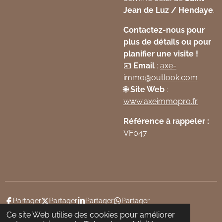
Jean de Luz / Hendaye
.
Contactez-nous pour
plus de détails ou pour
planifier une visite !
📧
Email
:
axe
-
immo
@outlook
.com
🌐
Site Web
:
www
.axeimmopro
.fr
Référence à rappeler :
VF047
Partager
Partager
Partager
Partager
Ce site Web utilise des cookies pour améliorer
© 2024 - 2026 AXE IMMO PRO