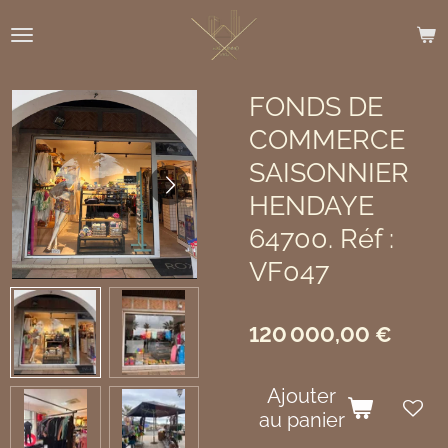
Passer
au
contenu
principal
FONDS DE
COMMERCE
SAISONNIER
HENDAYE
64700. Réf :
VF047
120 000,00 €
Ajouter
au panier