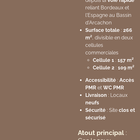
depuis la
voie rapide
reliant Bordeaux et
l'Espagne au Bassin
d'Arcachon
Surface totale
:
266
m²
, divisible en deux
cellules
commerciales
Cellule 1
:
157 m²
Cellule 2
:
109 m²
Accessibilité
:
Accès
PMR
et
WC PMR
Livraison
: Locaux
neufs
Sécurité
: Site
clos et
sécurisé
Atout principal
: