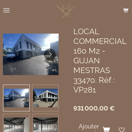
Passer
au
contenu
principal
LOCAL
COMMERCIAL
160 M2 -
GUJAN
MESTRAS
33470. Réf :
VP281
931 000,00 €
Ajouter