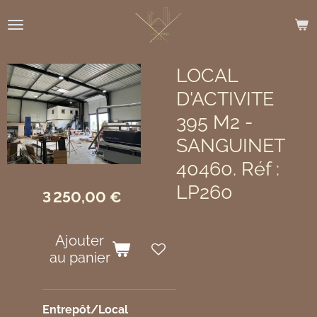
Passer
au
contenu
principal
LOCAL
D'ACTIVITE
395 M2 -
SANGUINET
40460. Réf :
LP260
3 250,00 €
Ajouter
au panier
Entrepôt/Local