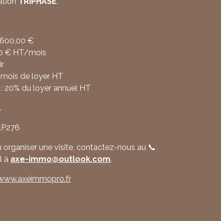
lation
TRIPHASE
.
 600,00 €
00 € HT/mois
ir
 mois de loyer HT
: 20% du loyer annuel HT
.
LP276
 organiser une visite, contactez-nous au 📞
l à
axe
-immo
@outlook
.com
.
www
.axeimmopro
.fr