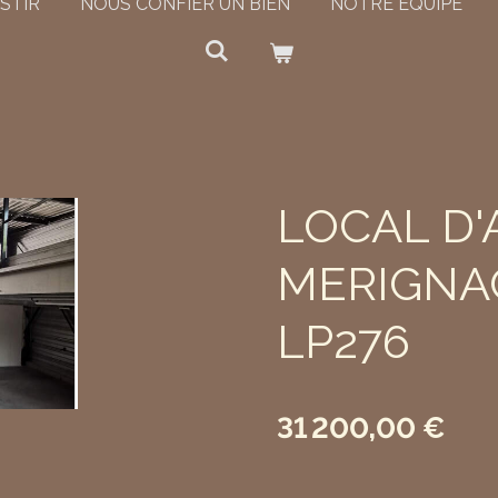
STIR
NOUS CONFIER UN BIEN
NOTRE ÉQUIPE
LOCAL D'A
MERIGNAC 
LP276
31 200,00 €