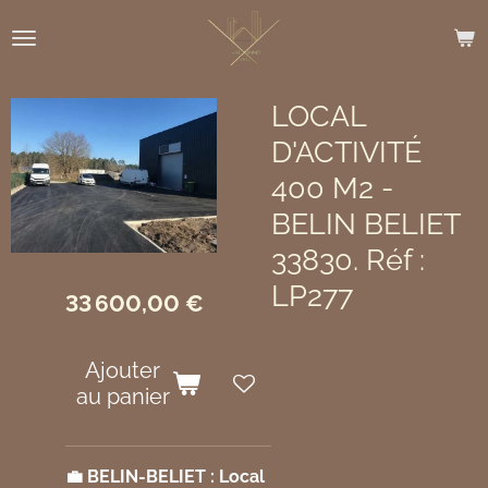
Passer
au
contenu
principal
LOCAL
D'ACTIVITÉ
400 M2 -
BELIN BELIET
33830. Réf :
LP277
33 600,00 €
Ajouter
au panier
💼 BELIN-BELIET : Local