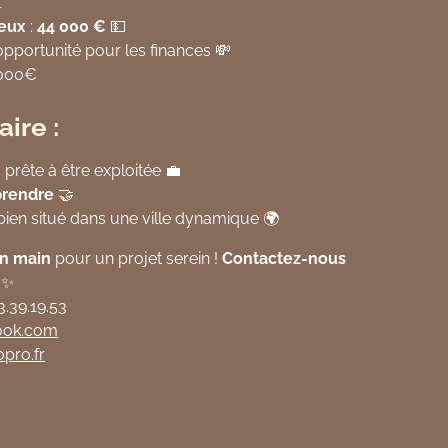

eux
:
44 000 €
💵
opportunité pour les finances 💸
 000€
aire :
, prête à être exploitée 💼
prendre
🤝
 bien situé dans une ville dynamique 🌍
en main
pour un projet serein !
Contactez-nous
✨
3.39.19.53
ook
.com
opro
.fr