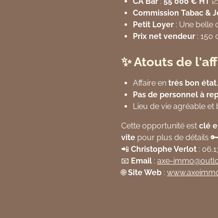
CA Bar
:
55 000 € HT

Commission Tabac & J
Petit Loyer
: Une belle 
Prix net vendeur
: 150
✨ Atouts de l'aff
Affaire en
très bon état
Pas de personnel à re
Lieu de vie agréable et
Cette opportunité est
clé 
vite
pour plus de détails 
📲
Christophe Verlot
: 06.1
📧
Email
:
axe
-immo
@outl
🌐
Site Web
:
www
.axeimm