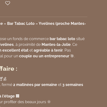
 – Bar Tabac Loto – Yvelines (proche Mantes-
ose un fonds de commerce
bar tabac loto
situé
Yvelines
, à proximité de
Mantes-la-Jolie
. Ce
n excellent état
et
agréable à tenir
. Pas
éal pour un
couple ou un entrepreneur
🎯.
faire :
🍸💰
, fermé
2 matinées par semaine
et
3 semaines
à l'étage
🏢
ur profiter des beaux jours 🌞