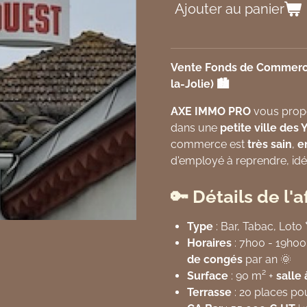
Ajouter au panier
Vente Fonds de Commerce
la-Jolie) 🏙️
AXE IMMO PRO
vous prop
dans une
petite ville des 
commerce est
très sain
,
e
d'employé à reprendre, id
🔑 Détails de l'af
Type
: Bar, Tabac, Loto 
Horaires
: 7h00 - 19h00
de congés
par an 🌞
Surface
: 90 m² +
salle 
Terrasse
: 20 places po