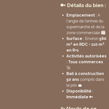
🔑 Détails du bien :
Emplacement
: A
l'angle de l'entrée du
supermarché et de la
zone commerciale 🏙️
Surface
: Environ
560
m² en RDC
+
110 m²
en R+1
Activités autorisées
:
Tous commerces
🚀
Bail à construction
50 ans
compris dans
le prix 💼
Disponibilité
:
Immédiate
🔑
✨ Atouts de ce