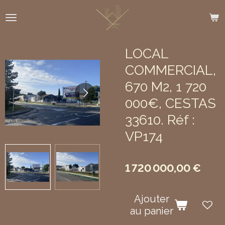
Passer
au
contenu
principal
LOCAL
COMMERCIAL,
670 M2, 1 720
000€, CESTAS
33610. Réf :
VP174
1 720 000,00 €
Ajouter
au panier