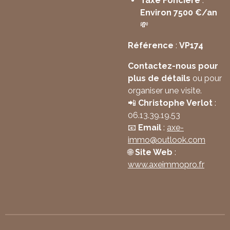
Taxe Foncière
:
Environ 7500 €/an
💸
Référence
:
VP174
Contactez-nous pour
plus de détails
ou pour
organiser une visite.
📲
Christophe Verlot
:
06.13.39.19.53
📧
Email
:
axe
-
immo
@outlook
.com
🌐
Site Web
:
www
.axeimmopro
.fr