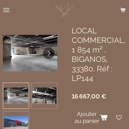
Passer
au
contenu
principal
LOCAL
COMMERCIAL,
1 854 m² ,
BIGANOS,
33380. Réf :
LP144
16 667,00 €
Ajouter
au panier