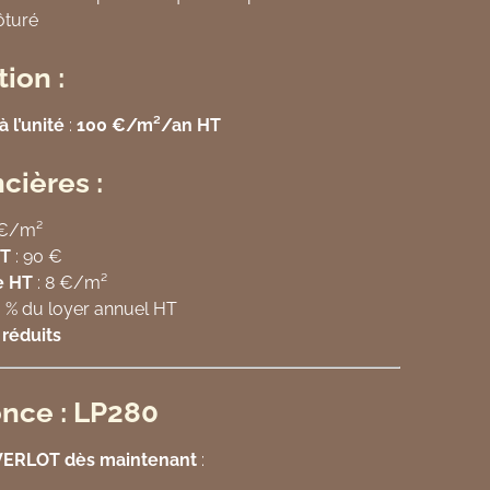
ôturé
ion :
à l’unité
:
100 €/m²/an HT
cières :
 €/m²
HT
: 90 €
e HT
: 8 €/m²
0 % du loyer annuel HT
 réduits
nce : LP280
 VERLOT dès maintenant
: