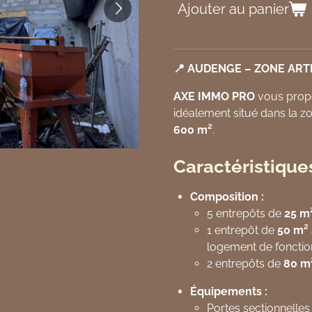
Ajouter au panier
📍 AUDENGE – ZONE ART
AXE IMMO PRO
vous propo
idéalement situé dans la zo
600 m²
.
Caractéristique
Composition :
5 entrepôts de
25 m
1 entrepôt de
50 m²
logement de fonctio
2 entrepôts de
80 m
Équipements :
Portes sectionnelle