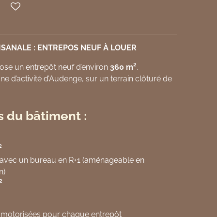
ISANALE : ENTREPOS NEUF À LOUER
se un entrepôt neuf d’environ
360 m²
,
ne d’activité d’Audenge, sur un terrain clôturé de
s du bâtiment :
²
avec un bureau en R+1 (aménageable en
n)
²
s motorisées pour chaque entrepôt