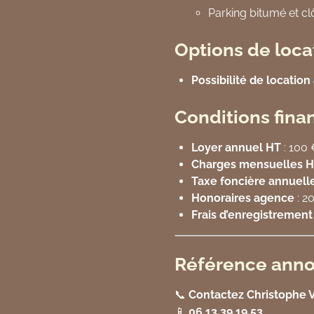
Parking bitumé et cl
Options de locat
Possibilité de location 
Conditions finan
Loyer annuel HT
: 100
Charges mensuelles 
Taxe foncière annuell
Honoraires agence
: 2
Frais d’enregistrement
Référence anno
📞
Contactez Christophe
📱
06.13.39.19.53