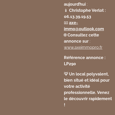
aujourd’hui
:
📱
Christophe Verlot :
06.13.39.19.53
📧
axe
-
immo
@outlook
.com
🌐
Consultez cette
annonce sur
:
www
.axeimmopro
.fr
Référence annonce :
LP290
💡 Un local polyvalent,
bien situé et idéal pour
votre activité
professionnelle. Venez
le découvrir rapidement
!