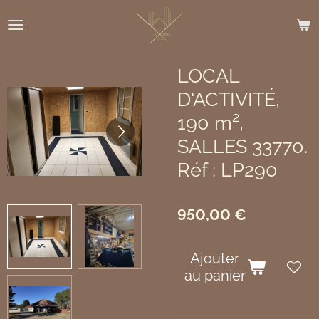
Passer
au
contenu
principal
LOCAL
D'ACTIVITÉ,
190 m²,
SALLES 33770.
Réf : LP290
950,00 €
Ajouter
au panier