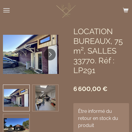
Passer
au
contenu
principal
LOCATION
BUREAUX, 75
m², SALLES
33770. Réf :
LP291
6 600,00 €
Être informé du
retour en stock du
produit