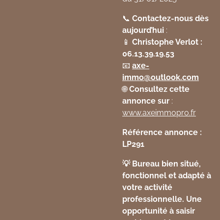
📞
Contactez-nous dès
aujourd’hui
:
📱
Christophe Verlot :
06.13.39.19.53
📧
axe
-
immo
@outlook
.com
🌐
Consultez cette
annonce sur
:
www
.axeimmopro
.fr
Référence annonce :
LP291
💡 Bureau bien situé,
fonctionnel et adapté à
votre activité
professionnelle. Une
opportunité à saisir