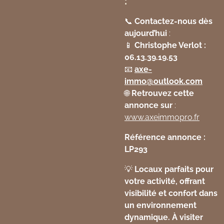
:
📞
Contactez-nous dès
aujourd’hui
:
📱
Christophe Verlot :
06.13.39.19.53
📧
axe
-
immo
@outlook
.com
🌐
Retrouvez cette
annonce sur
:
www
.axeimmopro
.fr
Référence annonce :
LP293
💡
Locaux parfaits pour
votre activité, offrant
visibilité et confort dans
un environnement
dynamique. À visiter