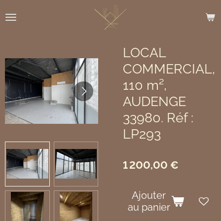
Passer
au
contenu
principal
LOCAL
COMMERCIAL,
110 m²,
AUDENGE
33980. Réf :
LP293
1 200,00 €
Ajouter
au panier