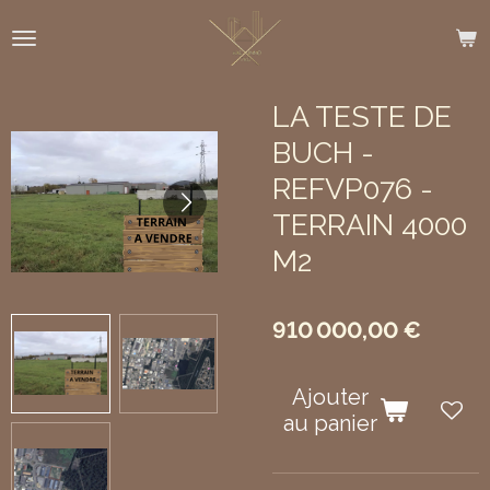
Passer
au
contenu
principal
LA TESTE DE
BUCH -
REFVP076 -
TERRAIN 4000
M2
910 000,00 €
Ajouter
au panier