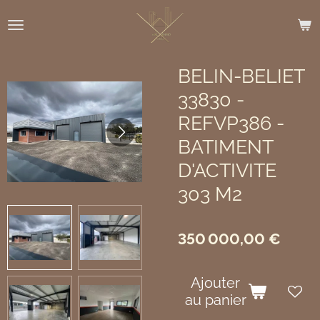
Passer
au
contenu
principal
BELIN-BELIET
33830 -
REFVP386 -
BATIMENT
D'ACTIVITE
303 M2
350 000,00 €
Ajouter
au panier