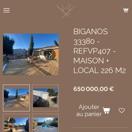
Passer
au
contenu
principal
BIGANOS
33380 -
REFVP407 -
MAISON +
LOCAL 226 M2
650 000,00 €
Ajouter
au panier