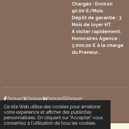
Charges :
Environ
90.00 €/Mois.
Dépôt de garantie : 3
Mois de loyer HT
.
A visiter rapidement.
Honoraires Agence :
3.000,00 € à la charge
du Preneur..
Partager
Partager
Partager
Partager
Ce site Web utilise des cookies pour améliorer
© 2024 - 2026 AXE IMMO PRO
votre expérience et afficher des publicités
Propulsé par
Webador
personnalisées. En cliquant sur "Accepter", vous
consentez à l'utilisation de tous les cookies.