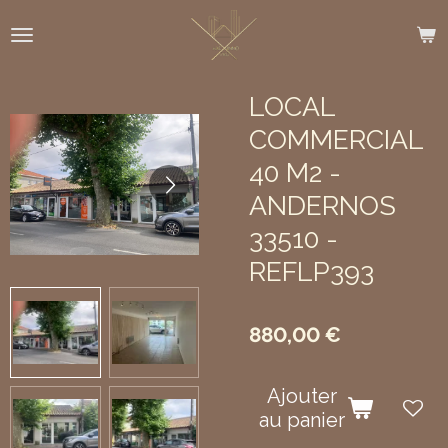
Passer
au
contenu
principal
LOCAL
COMMERCIAL
40 M2 -
ANDERNOS
33510 -
REFLP393
880,00 €
Ajouter
au panier